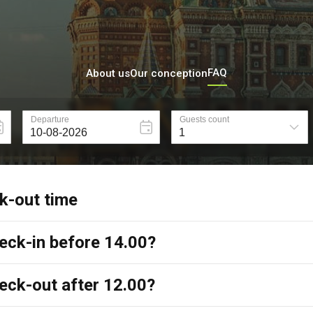
FAQ
About us
Our conception
k-out time
check-in before 14.00?
heck-out after 12.00?