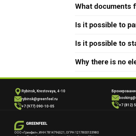
What documents fo
Is it possible to p
Is it possible to s
Why there is no el
Rybinsk, Krestovaya, 4-10
Бронирование
booking@g
rybinsk@greenfeel.ru
+7 (812) 
+7 (977) 090-10-05
ООО «Гринфил», ИНН 7814796521, ОГРН 1217800133980