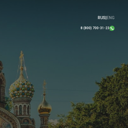
RUS
|
ENG
8 (800) 700-31-23