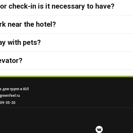
r check-in is it necessary to have?
ark near the hotel?
tay with pets?
evator?
 для групп и ЮЛ
reenfeel.ru
509-35-20