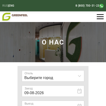
RUS
|
ENG
8 (800) 700-31-23
О НАС